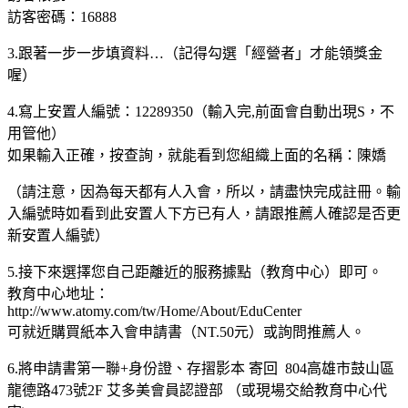
訪客密碼：16888
3.跟著一步一步填資料…（記得勾選「經營者」才能領獎金
喔）
4.寫上安置人編號：12289350（輸入完,前面會自動出現S，不
用管他）
如果輸入正確，按查詢，就能看到您組織上面的名稱：陳嬌
（請注意，因為每天都有人入會，所以，請盡快完成註冊。輸
入編號時如看到此安置人下方已有人，請跟推薦人確認是否更
新安置人編號）
5.接下來選擇您自己距離近的服務據點（教育中心）即可。
教育中心地址：
http://www.atomy.com/tw/Home/About/EduCenter
可就近購買紙本入會申請書（NT.50元）或詢問推薦人。
6.將申請書第一聯+身份證、存摺影本 寄回 804高雄市鼓山區
龍德路473號2F 艾多美會員認證部 （或現場交給教育中心代