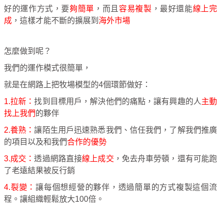
好的運作方式，要
夠簡單
，而且
容易複製
，最好還能
線上完
成
，這樣才能不斷的擴展到
海外市場
怎麼做到呢？
我們的運作模式很簡單，
就是在網路上把牧場模型的4個環節做好：
1.拉新：
找到目標用戶，解決他們的痛點，讓有興趣的人
主動
找上我們
的夥伴
2.養熟：
讓陌生用戶迅速熟悉我們、信任我們，了解我們推廣
的項目以及和我們
合作的優勢
3.成交：
透過網路直接
線上成交
，免去舟車勞頓，還有可能跑
了老遠結果被反行銷
4.裂變：
讓每個想經營的夥伴，透過簡單的方式複製這個流
程。讓組織輕鬆放大100倍。